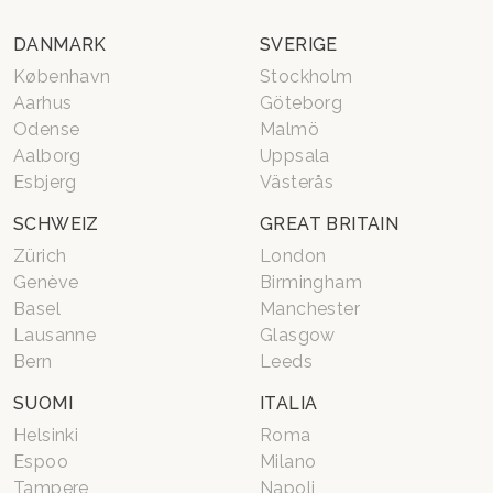
DANMARK
SVERIGE
København
Stockholm
Aarhus
Göteborg
Odense
Malmö
Aalborg
Uppsala
Esbjerg
Västerås
SCHWEIZ
GREAT BRITAIN
Zürich
London
Genève
Birmingham
Basel
Manchester
Lausanne
Glasgow
Bern
Leeds
SUOMI
ITALIA
Helsinki
Roma
Espoo
Milano
Tampere
Napoli