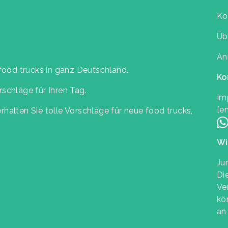
Ko
Üb
An
 food trucks in ganz Deutschland.
Ko
schläge für Ihren Tag.
Im
[e
halten Sie tolle Vorschläge für neue food trucks,
Wi
Ju
Die
Ve
kö
an