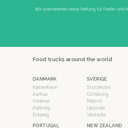
Wir übernehmen keine Haftung für Fehler und Män
Food trucks around the world
DANMARK
SVERIGE
København
Stockholm
Aarhus
Göteborg
Odense
Malmö
Aalborg
Uppsala
Esbjerg
Västerås
PORTUGAL
NEW ZEALAND