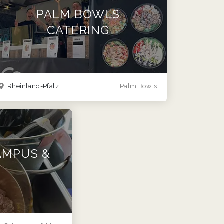
PALM BOWLS
CATERING
Rheinland-Pfalz
Palm Bowls
AMPUS &
E