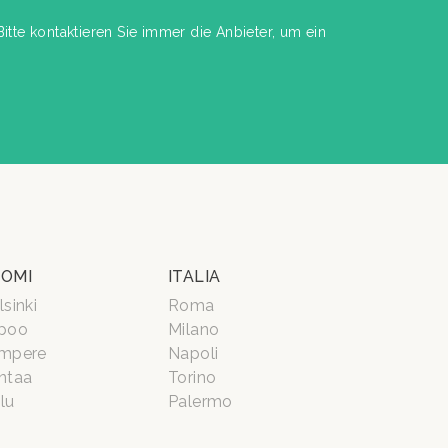
itte kontaktieren Sie immer die Anbieter, um ein
OMI
ITALIA
lsinki
Roma
poo
Milano
mpere
Napoli
ntaa
Torino
lu
Palermo