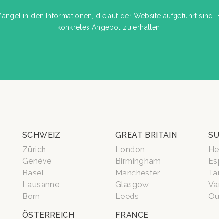
gel in den Informationen, die auf der Website aufgeführt sind. B
konkretes Angebot zu erhalten.
SCHWEIZ
GREAT BRITAIN
SU
Zürich
London
He
Genève
Birmingham
Es
Basel
Manchester
Ta
Lausanne
Glasgow
Va
Bern
Leeds
Ou
ÖSTERREICH
FRANCE