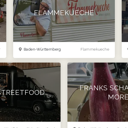
FLAMMEKUECHE
r
Baden-Württemberg
Flammekueche
FRANKS SCH
 STREETFOOD
MOR