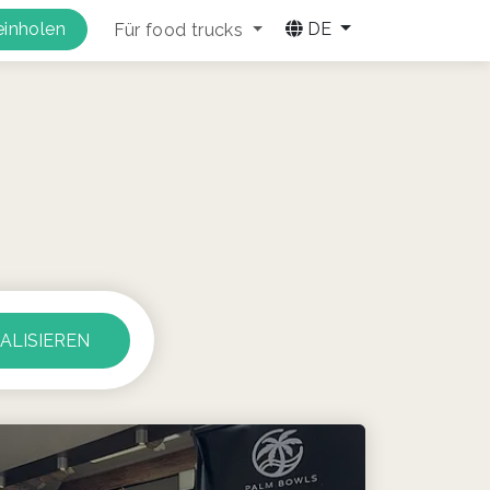
inholen
DE
Für food trucks