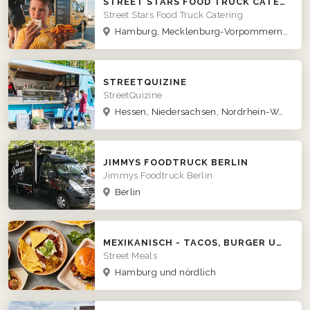
STREET STARS FOOD TRUCK CATERING
Street Stars Food Truck Catering
Hamburg, Mecklenburg-Vorpommern, Niedersachsen, Schleswig-Holstein
STREETQUIZINE
StreetQuizine
Hessen, Niedersachsen, Nordrhein-Westfalen, Rheinland-Pfalz
JIMMYS FOODTRUCK BERLIN
Jimmys Foodtruck Berlin
Berlin
MEXIKANISCH - TACOS, BURGER UND MEHR
Street Meals
Hamburg und nördlich