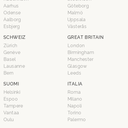
Aarhus
Göteborg
Odense
Malmö
Aalborg
Uppsala
Esbjerg
Västerås
SCHWEIZ
GREAT BRITAIN
Zürich
London
Genève
Birmingham
Basel
Manchester
Lausanne
Glasgow
Bern
Leeds
SUOMI
ITALIA
Helsinki
Roma
Espoo
Milano
Tampere
Napoli
Vantaa
Torino
Oulu
Palermo