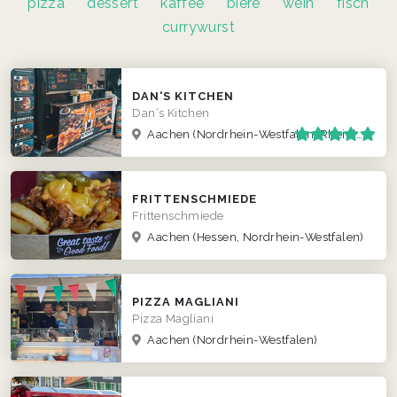
pizza
dessert
kaffee
biere
wein
fisch
currywurst
DAN‘S KITCHEN
Dan‘s Kitchen
Aachen
(Nordrhein-Westfalen, Rheinland-Pfalz, Saarland)
FRITTENSCHMIEDE
Frittenschmiede
Aachen
(Hessen, Nordrhein-Westfalen)
PIZZA MAGLIANI
Pizza Magliani
Aachen
(Nordrhein-Westfalen)