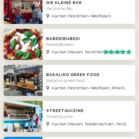
DIE KLEINE BAR
die kleine Bar
Aachen
(Nordrhein-Westfalen)
BABEDIBUBEDI
BabediBubedi
Aachen
(Hessen, Nordrhein-Westfalen, Rheinland-Pfalz)
BAKALIKO GREEK FOOD
Bakaliko greek food
Aachen
(Nordrhein-Westfalen, Rheinland-Pfalz)
STREETQUIZINE
StreetQuizine
Aachen
(Hessen, Niedersachsen, Nordrhein-Westfalen, Rheinland-Pfalz)