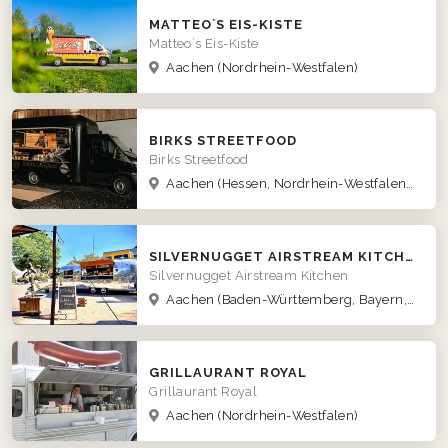
MATTEO`S EIS-KISTE
Matteo`s Eis-Kiste
Aachen
(Nordrhein-Westfalen)
BIRKS STREETFOOD
Birks Streetfood
Aachen
(Hessen, Nordrhein-Westfalen, Rheinland-Pfalz, Saarland)
SILVERNUGGET AIRSTREAM KITCHEN
Silvernugget Airstream Kitchen
Aachen
(Baden-Württemberg, Bayern, Berlin, Brandenburg, Bremen, Hamburg, Hessen, Mecklenburg-Vorpommern, Niedersachsen, Nordrhein-Westfalen, Rheinland-Pfalz, Saarland, Sachsen, Sachsen-Anhalt, Schleswig-Holstein, Thüringen)
GRILLAURANT ROYAL
Grillaurant Royal
Aachen
(Nordrhein-Westfalen)