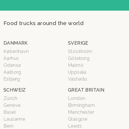
Food trucks around the world
DANMARK
SVERIGE
København
Stockholm
Aarhus
Göteborg
Odense
Malmö
Aalborg
Uppsala
Esbjerg
Västerås
SCHWEIZ
GREAT BRITAIN
Zürich
London
Genève
Birmingham
Basel
Manchester
Lausanne
Glasgow
Bern
Leeds