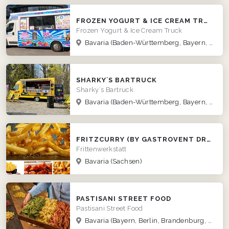
FROZEN YOGURT & ICE CREAM TRUCK
Frozen Yogurt & Ice Cream Truck
Bavaria
(Baden-Württemberg, Bayern, Hessen, Niedersachsen, Nordrhein-Westfalen, Rheinland-Pfalz)
SHARKY´S BARTRUCK
Sharky´s Bartruck
Bavaria
(Baden-Württemberg, Bayern, Hessen, Nordrhein-Westfalen, Rheinland-Pfalz, Saarland)
FRITZCURRY (BY GASTROVENT DRESDEN)
Frittenwerkstatt
Bavaria
(Sachsen)
PASTISANI STREET FOOD
Pastisani Street Food
Bavaria
(Bayern, Berlin, Brandenburg, Bremen, Hamburg, Hessen, Mecklenburg-Vorpommern, Niedersachsen, Nordrhein-Westfalen, Rheinland-Pfalz, Saarland, Sachsen, Sachsen-Anhalt, Schleswig-Holstein, Thüringen)