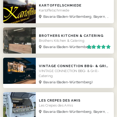
KARTOFFELSCHMIEDE
Kartoffelschmiede
Bavaria
(Baden-Württemberg, Bayern, Berlin, Brandenburg, Bremen, Hamburg, Hessen, Mecklenburg-Vorpommern, Niedersachsen, Nordrhein-Westfalen, Rheinland-Pfalz, Saarland, Sachsen, Sachsen-Anhalt, Schleswig-Holstein, Thüringen)
BROTHERS KITCHEN & CATERING
Brothers Kitchen & Catering
Bavaria
(Baden-Württemberg)
VINTAGE CONNECTION BBQ- & GRILL-CATERING
VINTAGE CONNECTION BBQ- & Grill-
Catering
Bavaria
(Baden-Württemberg)
LES CREPES DES AMIS
Les Crepes des Amis
Bavaria
(Baden-Württemberg, Bayern, Hessen, Thüringen)