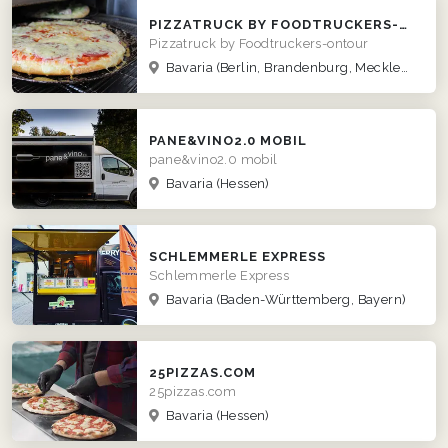
PIZZATRUCK BY FOODTRUCKERS-ONTOUR
Pizzatruck by Foodtruckers-ontour
Bavaria
(Berlin, Brandenburg, Mecklenburg-Vorpommern, Sachsen, Sachsen-Anhalt, Thüringen)
PANE&VINO2.0 MOBIL
pane&vino2.0 mobil
Bavaria
(Hessen)
SCHLEMMERLE EXPRESS
Schlemmerle Express
Bavaria
(Baden-Württemberg, Bayern)
25PIZZAS.COM
25pizzas.com
Bavaria
(Hessen)