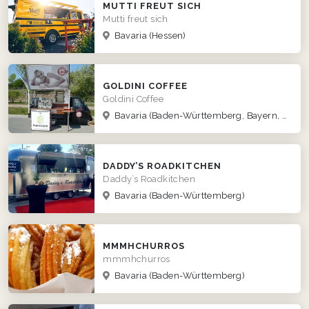
MUTTI FREUT SICH
Mutti freut sich
Bavaria
(Hessen)
GOLDINI COFFEE
Goldini Coffee
Bavaria
(Baden-Württemberg, Bayern, Berlin, Brandenburg, Hessen, Nordrhein-Westfalen, Rheinland-Pfalz, Saarland, Sachsen, Thüringen)
DADDY’S ROADKITCHEN
Daddy’s Roadkitchen
Bavaria
(Baden-Württemberg)
MMMHCHURROS
mmmhchurros
Bavaria
(Baden-Württemberg)