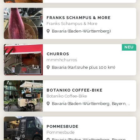
FRANKS SCHAMPUS & MORE
Franks Schampus & More
Bavaria
(Baden-Württemberg)
NEU
CHURROS
mmmhchurros
Bavaria
(Karlsruhe plus 100 km)
BOTANIKO COFFEE-BIKE
Botaniko Coffee-Bike
Bavaria
(Baden-Württemberg, Bayern, Hessen, Nordrhein-Westfalen)
POMMESBUDE
Pommesbude
Bavaria
(Baden-Württemberg, Bayern, Hessen)