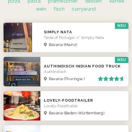
pizza
pasta
pfannkuchen
dessert
kaffee
wein
fisch
currywurst
NEU
SIMPLY NATA
Taste of Portugal // Simply Nata
Bavaria
(Mainz)
NEU
AUTHINDISCH INDIAN FOOD TRUCK
AuthIndisch
Bavaria
(Thuringia )
LOVELY-FOODTRAILER
Lovely-Foodtrailer
Bavaria
(Baden-Württemberg)