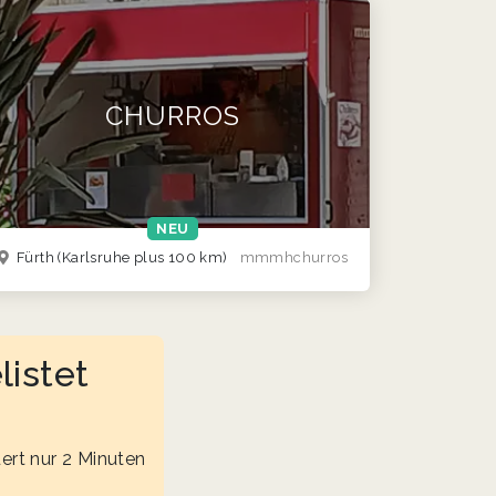
CHURROS
NEU
Fürth
(Karlsruhe plus 100 km)
mmmhchurros
listet
ert nur 2 Minuten