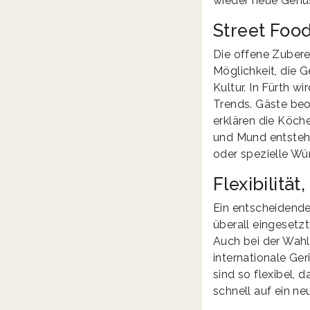
wieder neue Genus
Street Foo
Die offene Zubere
Möglichkeit, die G
Kultur. In Fürth w
Trends. Gäste beob
erklären die Köch
und Mund entsteht
oder spezielle Wü
Flexibilität
Ein entscheidender
überall eingesetz
Auch bei der Wahl
internationale Ge
sind so flexibel, 
schnell auf ein n