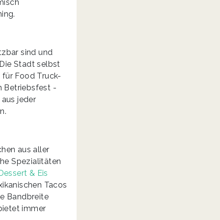
misch
ing.
etzbar sind und
Die Stadt selbst
t für Food Truck-
 Betriebsfest -
 aus jeder
n.
hen aus aller
he Spezialitäten
Dessert & Eis
exikanischen Tacos
he Bandbreite
bietet immer