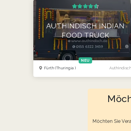
AUTHINDISCH INDIAN
FOOD TRUCK
NEU
Fürth
(Thuringia )
AuthIndisc
Möcht
Möchten Sie Vera