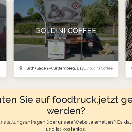
GOLDINI COFFEE
Fürth
(Baden-Württemberg, Bayern, Berlin, Brandenburg, Hessen, Nordrhein-Westfalen, Rheinland-Pfalz, Saarland, Sachsen, Thüringen)
Goldini Coffee
h
en Sie auf foodtruck.jetzt ge
werden?
nstaltungsanfragen über unsere Website erhalten? Es dau
und ist kostenlos.