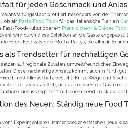
falt für jeden Geschmack und Anlass
 Veranstaltungsstadt profitiert besonders von der Themenv
l, ob ein
Pasta Food Truck
für das italienische Flair, ein
Cur
e Fast-Food-Kultur oder ein
Pfannkuchen- & Crêpes Food 
vent wird durch diese Selektion an die Gäste angepasst.
de Food-Festivals oder Motto-Partys, die allen in Erinner
s als Trendsetter für nachhaltigen G
 setzen auf regionale Zutaten, umweltfreundliches Einweg
täten. Dieser nachhaltige Ansatz kommt auch in Fürth gut a
mwelt- und Klimaschutz besteht. Kurze Wege und frische 
bieter selbstverständlich, und das merken die Gäste mit 
haltigen Genuss legt, trifft mit einem Food Truck die bes
ation des Neuen: Ständig neue Food 
 vom Experimentieren. Immer wieder entstehen neue krea