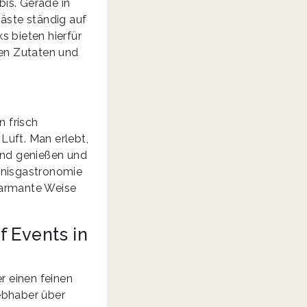
is. Gerade in
Gäste ständig auf
s bieten hierfür
en Zutaten und
n frisch
Luft. Man erlebt,
and genießen und
ebnisgastronomie
harmante Weise
 Events in
 einen feinen
ebhaber über