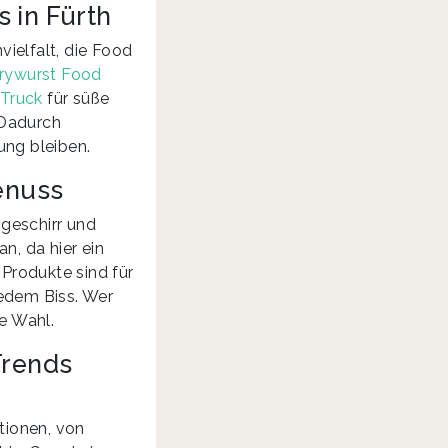
 in Fürth
ielfalt, die Food
rywurst Food
Truck
für süße
 Dadurch
ung bleiben.
enuss
geschirr und
n, da hier ein
Produkte sind für
jedem Biss. Wer
te Wahl.
Trends
tionen, von