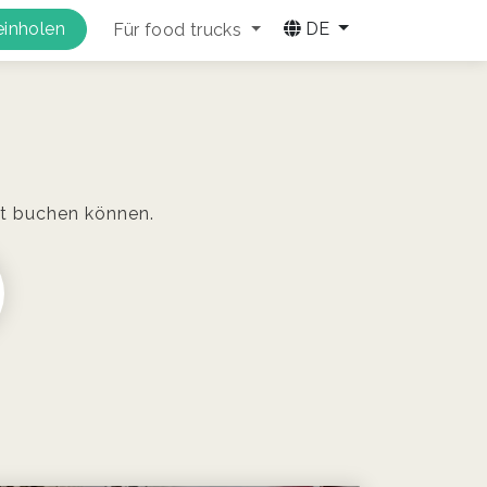
inholen
DE
Für food trucks
ent buchen können.