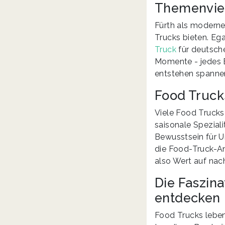
Themenviel
Fürth als moderne
Trucks bieten. Ega
Truck
für deutsch
Momente - jedes E
entstehen spannen
Food Truck
Viele Food Trucks
saisonale Speziali
Bewusstsein für U
die Food-Truck-An
also Wert auf nach
Die Faszin
entdecken
Food Trucks leben