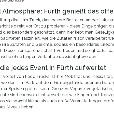
serlebnisse.
d Atmosphäre: Fürth genießt das off
itung direkt im Truck, das lockere Bestellen an der Luke u
erichte direkt vor Ort zu probieren - diese Dinge prägen d
ird dies besonders geschätzt, denn hier liebt man Geselligk
achteten fasziniert, wie die Zutaten frisch verarbeitet wer
e ihre Zutaten und Gerichte, sodass ein besonderes Erlebni
. Diese Transparenz schafft Vertrauen und sorgt dafür, da
nsche ohne langen Vorlauf berücksichtigt werden.
, die jedes Event in Fürth aufwertet
 Vorteil von Food Trucks ist ihre Mobilität und Flexibilität.
t werden - im Park, auf dem Firmengelände oder am histor
 der Speisen gibt es kaum Grenzen: Vegane, vegetarische,
richte sind ebenso leicht umsetzbar wie Fingerfood-Konze
dass sie sowohl kleine als auch große Veranstaltungen prof
eues Niveau heben.