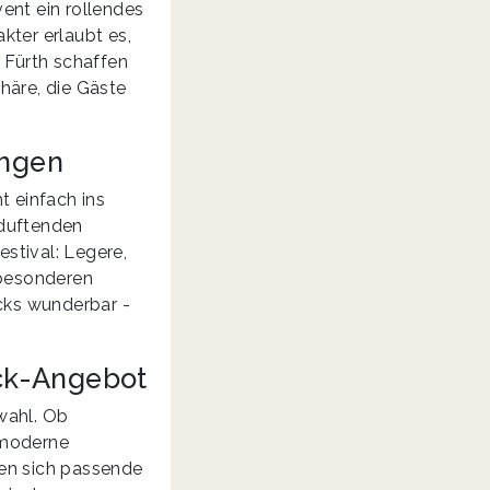
ent ein rollendes
kter erlaubt es,
 Fürth schaffen
äre, die Gäste
ingen
t einfach ins
 duftenden
estival: Legere,
 besonderen
ucks wunderbar -
uck-Angebot
swahl. Ob
moderne
sen sich passende