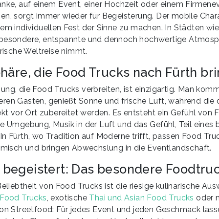
anke, auf einem Event, einer Hochzeit oder einem Firmenev
en, sorgt immer wieder für Begeisterung. Der mobile Chara
nem individuellen Fest der Sinne zu machen. In Städten wie
 besondere, entspannte und dennoch hochwertige Atmosph
arische Weltreise nimmt.
häre, die Food Trucks nach Fürth br
ng, die Food Trucks verbreiten, ist einzigartig. Man komm
ren Gästen, genießt Sonne und frische Luft, während die
ekt vor Ort zubereitet werden. Es entsteht ein Gefühl von F
he Umgebung, Musik in der Luft und das Gefühl, Teil eines
In Fürth, wo Tradition auf Moderne trifft, passen Food Tr
namisch und bringen Abwechslung in die Eventlandschaft.
ie begeistert: Das besondere Foodtr
Beliebtheit von Food Trucks ist die riesige kulinarische Au
 Food Trucks
, exotische
Thai und Asian Food Trucks
oder 
von Streetfood: Für jedes Event und jeden Geschmack las