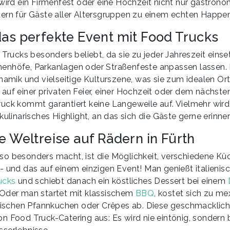
 wird ein Firmenfest oder eine Hochzeit nicht nur gastrono
ern für Gäste aller Altersgruppen zu einem echten Happen
das perfekte Event mit Food Trucks
 Trucks besonders beliebt, da sie zu jeder Jahreszeit eins
Innenhöfe, Parkanlagen oder Straßenfeste anpassen lassen. 
namik und vielseitige Kulturszene, was sie zum idealen Or
auf einer privaten Feier, einer Hochzeit oder dem nächsten
uck kommt garantiert keine Langeweile auf. Vielmehr wird
kulinarisches Highlight, an das sich die Gäste gerne erinner
e Weltreise auf Rädern in Fürth
o besonders macht, ist die Möglichkeit, verschiedene Küc
- und das auf einem einzigen Event! Man genießt italienisc
ucks
und schiebt danach ein köstliches Dessert bei einem
Oder man startet mit klassischem
BBQ
, kostet sich zu m
frischen Pfannkuchen oder Crêpes ab. Diese geschmacklic
n Food Truck-Catering aus: Es wird nie eintönig, sondern 