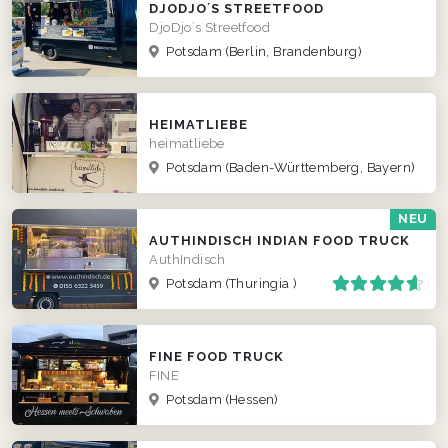
DJODJO´S STREETFOOD
DjoDjo´s Streetfood
Potsdam
(Berlin, Brandenburg)
HEIMATLIEBE
heimatliebe
Potsdam
(Baden-Württemberg, Bayern)
NEU
AUTHINDISCH INDIAN FOOD TRUCK
AuthIndisch
Potsdam
(Thuringia )
FINE FOOD TRUCK
FINE
Potsdam
(Hessen)