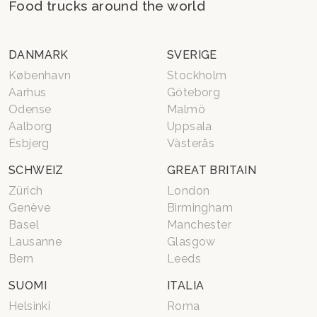
Food trucks around the world
DANMARK
SVERIGE
København
Stockholm
Aarhus
Göteborg
Odense
Malmö
Aalborg
Uppsala
Esbjerg
Västerås
SCHWEIZ
GREAT BRITAIN
Zürich
London
Genève
Birmingham
Basel
Manchester
Lausanne
Glasgow
Bern
Leeds
SUOMI
ITALIA
Helsinki
Roma