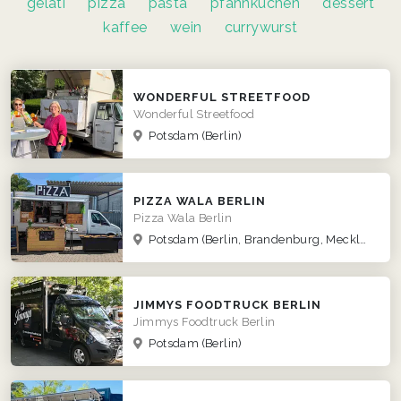
gelati
pizza
pasta
pfannkuchen
dessert
kaffee
wein
currywurst
WONDERFUL STREETFOOD
Wonderful Streetfood
Potsdam
(Berlin)
PIZZA WALA BERLIN
Pizza Wala Berlin
Potsdam
(Berlin, Brandenburg, Mecklenburg-Vorpommern, Niedersachsen, Sachsen-Anhalt)
JIMMYS FOODTRUCK BERLIN
Jimmys Foodtruck Berlin
Potsdam
(Berlin)